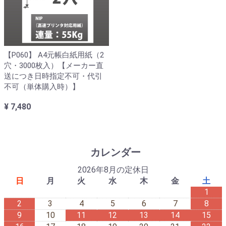
【P060】
A4元帳白紙用紙（2
穴・3000枚入）【メーカー直
送につき日時指定不可・代引
不可（単体購入時）】
¥ 7,480
カレンダー
2026年8月の定休日
日
月
火
水
木
金
土
1
2
3
4
5
6
7
8
9
10
11
12
13
14
15