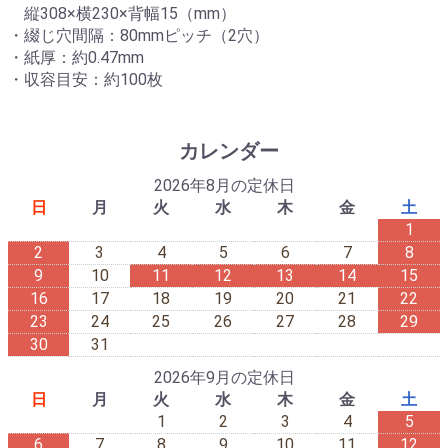
縦308×横230×背幅15（mm）
・綴じ穴間隔：80mmピッチ（2穴）
・紙厚：約0.47mm
・収容目安：約100枚
カレンダー
2026年8月の定休日
日
月
火
水
木
金
土
1
2
3
4
5
6
7
8
9
10
11
12
13
14
15
16
17
18
19
20
21
22
23
24
25
26
27
28
29
30
31
2026年9月の定休日
日
月
火
水
木
金
土
1
2
3
4
5
6
7
8
9
10
11
12