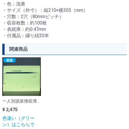
・色：浅黄
・サイズ（外寸）：縦210×横305（mm）
・穴数：2穴（80mmピッチ）
・収容枚数：約100枚
・表紙厚：約0.47mm
・付属品：綴り紐20本
関連商品
一人別源泉徴収簿綴（グリーン・20組入）
¥ 2,475
色違い（グリー
ン）はこちらで