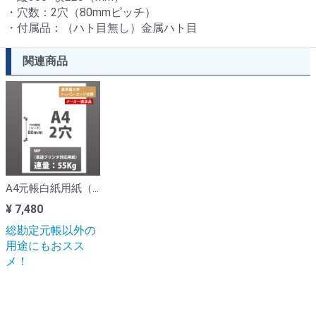
・穴数：2穴（80mmピッチ）
・付属品：（ハト目無し）金属ハト目
関連商品
A4元帳白紙用紙（2穴・3000枚入）【メーカー直送につき日時指定不可・代引不可（単体購入時）】
¥ 7,480
総勘定元帳以外の
用途にもおスス
メ！